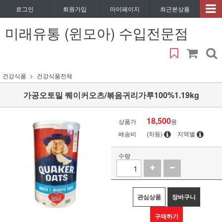
로그인
회원가입
마이페이지
최근본상품
미래유통 (윈모아) 수입전문점
건강식품
건강식품전체
가공오토밀 퀘이커오츠/볶음귀리가루100%1.19kg
18,500
상품가
원
배송비
(차등)
지역별
수량
관심상품
장바구니
구매하기