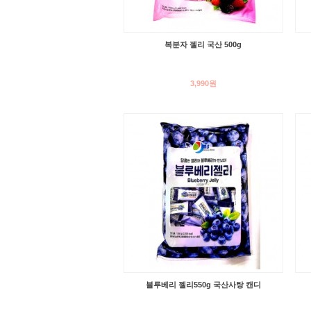
복분자 젤리 국산 500g
3,990원
블루베리 젤리550g 국산사탕 캔디