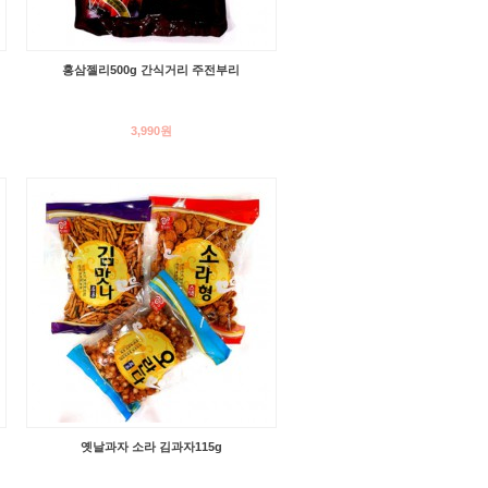
홍삼젤리500g 간식거리 주전부리
3,990원
옛날과자 소라 김과자115g