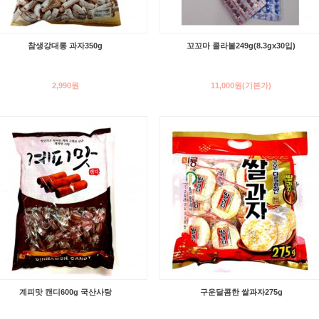
참생강대롱 과자350g
꼬꼬마 콜라볼249g(8.3gx30입)
2,990원
11,000원
(기본가)
계피맛 캔디600g 국산사탕
구운달콤한 쌀과자275g