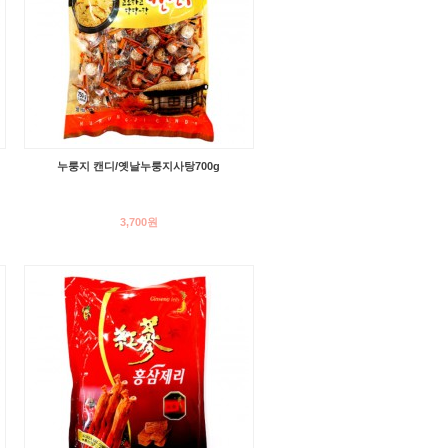
누룽지 캔디/옛날누룽지사탕700g
3,700원