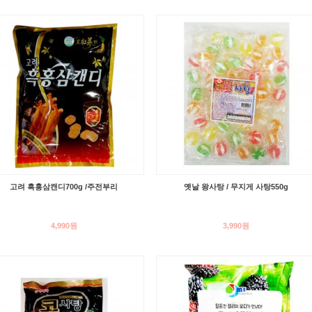
고려 흑홍삼캔디700g /주전부리
옛날 왕사탕 / 무지게 사탕550g
4,990원
3,990원