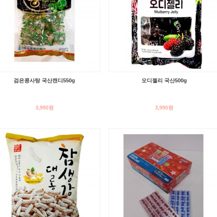
검은콩사탕 국산캔디550g
오디젤리 국산500g
3,990원
3,990원