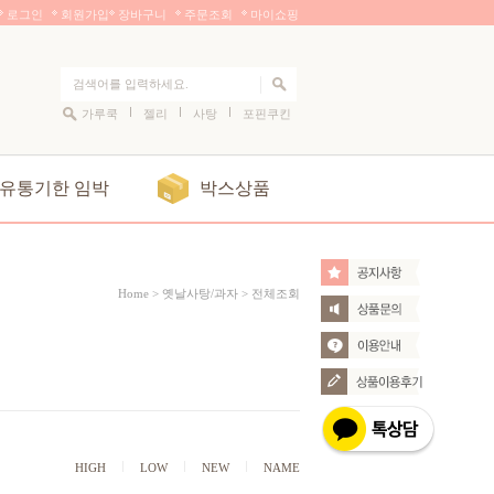
로그인
회원가입
장바구니
주문조회
마이쇼핑
가루쿡
젤리
사탕
포핀쿠킨
유통기한 임박
박스상품
Home >
옛날사탕/과자
>
전체조회
HIGH
LOW
NEW
NAME