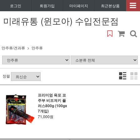
로그인
회원가입
마이페이지
최근본상품
미래유통 (윈모아) 수입전문점
안주류/견과류
안주류
정렬
프리미엄 육포 코
주부 비프져키 플
러스800g (100gx
7개입)
71,000원