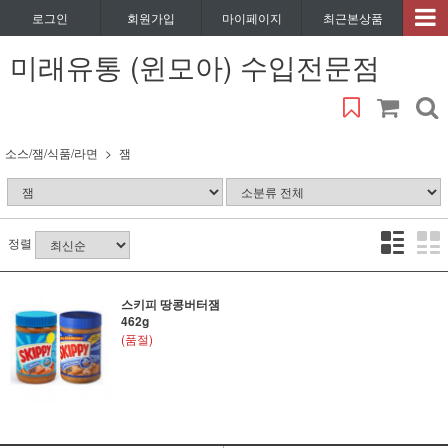
로그인
회원가입
마이페이지
최근본상품
미래유통 (윈모아) 수입전문점
소스/잼/식품/라면
잼
정렬
스키피 땅콩버터잼
462g
(품절)